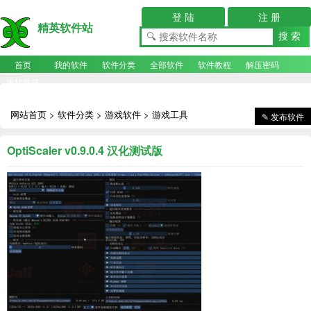
登 陆
注 册
精英软件站
首页
我的软件
软件分类
全部软件
软件教程
解压密码
求软件或
BIOS
网站首页
>
软件分类
>
游戏软件
>
游戏工具
✎
发布软件
OptiScaler v0.9.0.4 汉化测试版