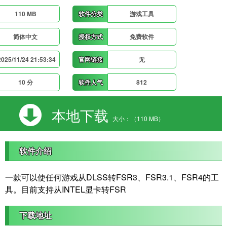
110 MB
软件分类
游戏工具
简体中文
授权方式
免费软件
2025/11/24 21:53:34
官网链接
无
10 分
软件人气
812
本地下载
大小：（110 MB）
软件介绍
一款可以使任何游戏从DLSS转FSR3、FSR3.1、FSR4的工
具。目前支持从INTEL显卡转FSR
下载地址