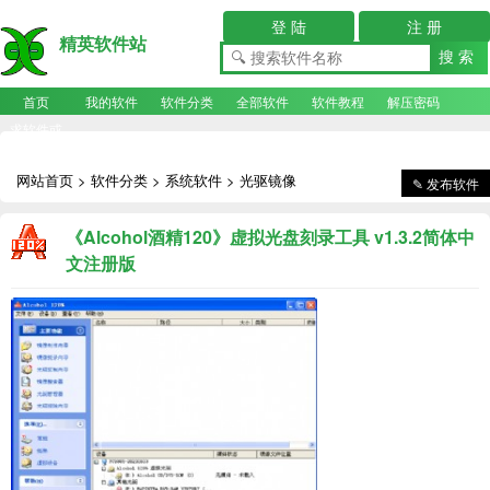
登 陆
注 册
精英软件站
首页
我的软件
软件分类
全部软件
软件教程
解压密码
求软件或
BIOS
网站首页
>
软件分类
>
系统软件
>
光驱镜像
✎
发布软件
《Alcohol酒精120》虚拟光盘刻录工具 v1.3.2简体中
文注册版