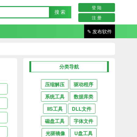
登 陆
注 册
✎
发布软件
分类导航
压缩解压
驱动程序
系统工具
数据库类
IIS工具
DLL文件
磁盘工具
字体文件
光驱镜像
U盘工具