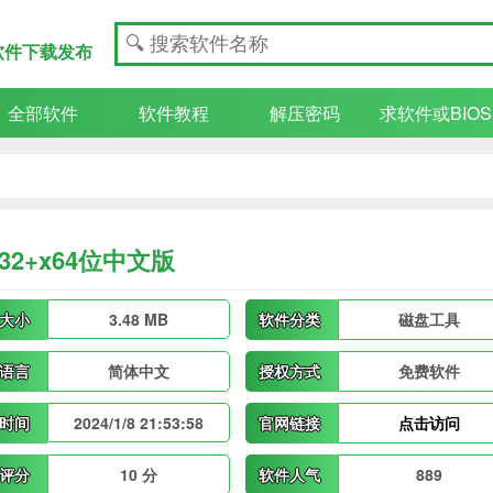
 绿色软件下载发布
全部软件
软件教程
解压密码
求软件或BIOS
0 x32+x64位中文版
大小
3.48 MB
软件分类
磁盘工具
语言
简体中文
授权方式
免费软件
时间
2024/1/8 21:53:58
官网链接
点击访问
评分
10 分
软件人气
889